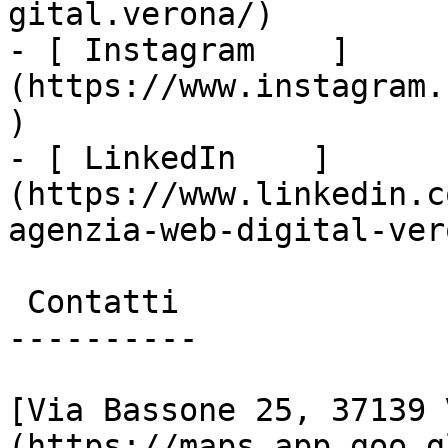
gital.verona/)

- [ Instagram    ]
(https://www.instagram.
)

- [ LinkedIn    ]
(https://www.linkedin.c
agenzia-web-digital-vero
 Contatti

----------

[Via Bassone 25, 37139 
(https://maps.app.goo.g