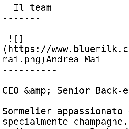
  Il team

-------

 ![]
(https://www.bluemilk.c
mai.png)Andrea Mai

----------

CEO &amp; Senior Back-e
Sommelier appassionato 
specialmente champagne.