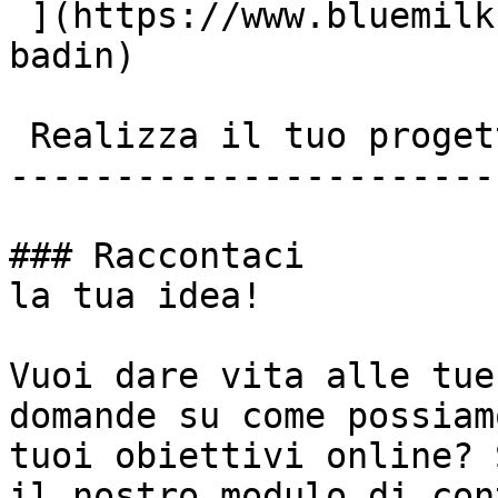
 ](https://www.bluemilk.cloud/portfolio/locanda-
badin)

 Realizza il tuo progetto insieme a noi!

-----------------------
### Raccontaci

la tua idea!

Vuoi dare vita alle tue
domande su come possiam
tuoi obiettivi online? 
il nostro modulo di con