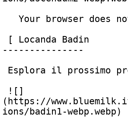
   Your browser does not support the video tag.

 [ Locanda Badin

---------------

 Esplora il prossimo progetto

 ![]
(https://www.bluemilk.i
ions/badin1-webp.webp)
