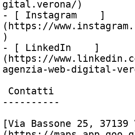
gital.verona/)

- [ Instagram    ]
(https://www.instagram.
)

- [ LinkedIn    ]
(https://www.linkedin.c
agenzia-web-digital-vero
 Contatti

----------

[Via Bassone 25, 37139 
(https://maps.app.goo.g