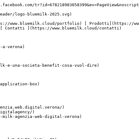
.facebook.com/tr?id=678218983058399&ev=PageView&noscript
[ Contatti ](https://www.bluemilk.cloud/contatti)

-a-verona)

lk-e-una-societa-benefit-cosa-vuol-dire)

application-box)

enzia.web.digital.verona/)

igitalagency/)

-milk-agenzia-web-digital-verona)
