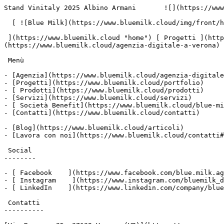
Stand Vinitaly 2025 Albino Armani       ![](https://www
  [ ![Blue Milk](https://www.bluemilk.cloud/img/front/header/logo-bluemilk-2025.svg)

 ](https://www.bluemilk.cloud "home") [ Progetti ](https://www.bluemilk.cloud/portfolio) [ Prodotti](https://www.bluemilk.cloud/prodotti) [ Agenzia ]
(https://www.bluemilk.cloud/agenzia-digitale-a-verona) 
 Menù

- [Agenzia](https://www.bluemilk.cloud/agenzia-digitale
- [Progetti](https://www.bluemilk.cloud/portfolio)

- [ Prodotti](https://www.bluemilk.cloud/prodotti)

- [Servizi](https://www.bluemilk.cloud/servizi)

- [ Società Benefit](https://www.bluemilk.cloud/blue-mi
- [Contatti](https://www.bluemilk.cloud/contatti)

- [Blog](https://www.bluemilk.cloud/articoli)

- [Lavora con noi](https://www.bluemilk.cloud/contatti#
 Social

--------

- [ Facebook    ](https://www.facebook.com/blue.milk.ag
- [ Instagram    ](https://www.instagram.com/bluemilk_d
- [ LinkedIn    ](https://www.linkedin.com/company/blue
 Contatti

----------
