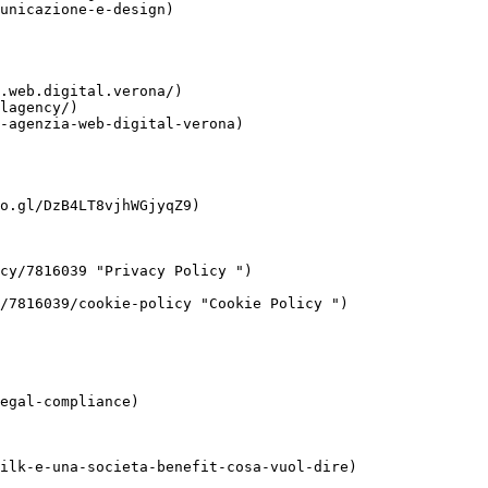
unicazione-e-design)

.web.digital.verona/)

lagency/)

-agenzia-web-digital-verona)

o.gl/DzB4LT8vjhWGjyqZ9)
