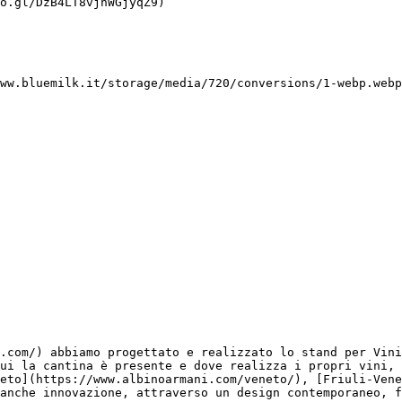
o.gl/DzB4LT8vjhWGjyqZ9)

.com/) abbiamo progettato e realizzato lo stand per Vini
ui la cantina è presente e dove realizza i propri vini, 
eto](https://www.albinoarmani.com/veneto/), [Friuli-Vene
anche innovazione, attraverso un design contemporaneo, f