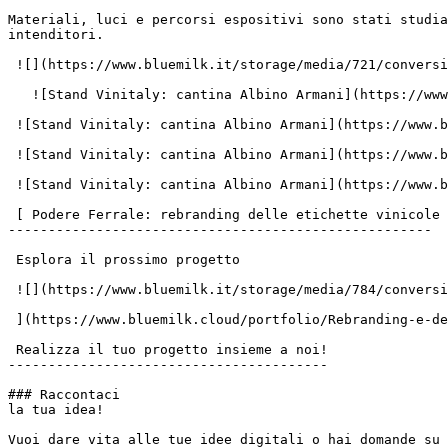
Materiali, luci e percorsi espositivi sono stati studia
intenditori.

 ![](https://www.bluemilk.it/storage/media/721/conversions/2-webp.webp)

   ![Stand Vinitaly: cantina Albino Armani](https://www.bluemilk.it/storage/media/722/conversions/2-webp.webp)

 ![Stand Vinitaly: cantina Albino Armani](https://www.bluemilk.it/storage/media/723/conversions/3-webp.webp)

 ![Stand Vinitaly: cantina Albino Armani](https://www.bluemilk.it/storage/media/724/conversions/4-webp.webp)

 ![Stand Vinitaly: cantina Albino Armani](https://www.bluemilk.it/storage/media/725/conversions/5-webp.webp)

 [ Podere Ferrale: rebranding delle etichette vinicole

-----------------------------------------------------

 Esplora il prossimo progetto

 ![](https://www.bluemilk.it/storage/media/784/conversions/1-2-webp.webp)

 ](https://www.bluemilk.cloud/portfolio/Rebranding-e-design-etichette-vino-progetto-Podere-Ferrale)

 Realizza il tuo progetto insieme a noi!

----------------------------------------

### Raccontaci

la tua idea!

Vuoi dare vita alle tue idee digitali o hai domande su 