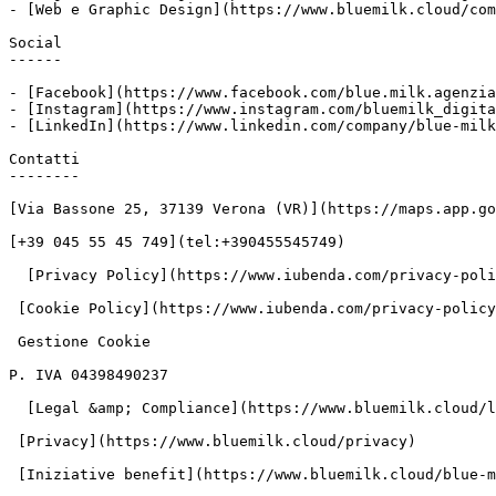
- [Web e Graphic Design](https://www.bluemilk.cloud/com
Social

------

- [Facebook](https://www.facebook.com/blue.milk.agenzia
- [Instagram](https://www.instagram.com/bluemilk_digita
- [LinkedIn](https://www.linkedin.com/company/blue-milk
Contatti

--------

[Via Bassone 25, 37139 Verona (VR)](https://maps.app.go
[+39 045 55 45 749](tel:+390455545749)

  [Privacy Policy](https://www.iubenda.com/privacy-policy/7816039 "Privacy Policy ")

 [Cookie Policy](https://www.iubenda.com/privacy-policy/7816039/cookie-policy "Cookie Policy ")

 Gestione Cookie

P. IVA 04398490237

  [Legal &amp; Compliance](https://www.bluemilk.cloud/legal-compliance)

 [Privacy](https://www.bluemilk.cloud/privacy)
