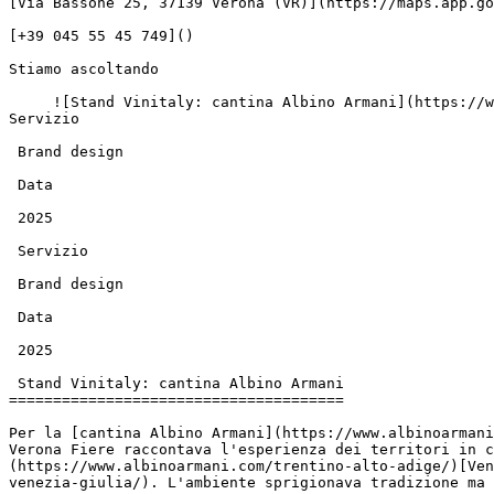
[Via Bassone 25, 37139 Verona (VR)](https://maps.app.go
[+39 045 55 45 749]()

Stiamo ascoltando

     ![Stand Vinitaly: cantina Albino Armani](https://www.bluemilk.it/storage/media/720/conversions/1-webp.webp)  [     ](https://www.bluemilk.cloud/portfolio) 
Servizio

 Brand design

 Data

 2025

 Servizio

 Brand design

 Data

 2025

 Stand Vinitaly: cantina Albino Armani

======================================

Per la [cantina Albino Armani](https://www.albinoarmani
Verona Fiere raccontava l'esperienza dei territori in c
(https://www.albinoarmani.com/trentino-alto-adige/)[Ven
venezia-giulia/). L'ambiente sprigionava tradizione ma 