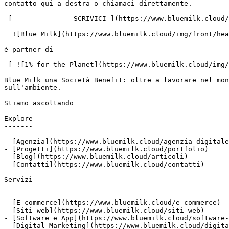
contatto qui a destra o chiamaci direttamente.

 [               SCRIVICI ](https://www.bluemilk.cloud/contatti)

  ![Blue Milk](https://www.bluemilk.cloud/img/front/header/logo-bluemilk-2025.svg)

è partner di

 [ ![1% for the Planet](https://www.bluemilk.cloud/img/front/footer/one-percent-footer.svg) ](https://www.onepercentfortheplanet.org/)

Blue Milk una Società Benefit: oltre a lavorare nel mon
sull'ambiente.

Stiamo ascoltando

Explore

-------

- [Agenzia](https://www.bluemilk.cloud/agenzia-digitale
- [Progetti](https://www.bluemilk.cloud/portfolio)

- [Blog](https://www.bluemilk.cloud/articoli)

- [Contatti](https://www.bluemilk.cloud/contatti)

Servizi

-------

- [E-commerce](https://www.bluemilk.cloud/e-commerce)

- [Siti web](https://www.bluemilk.cloud/siti-web)

- [Software e App](https://www.bluemilk.cloud/software-
- [Digital Marketing](https://www.bluemilk.cloud/digita